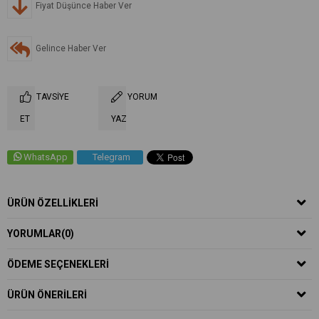
Fiyat Düşünce Haber Ver
Gelince Haber Ver
TAVSIYE
YORUM
ET
YAZ
WhatsApp
Telegram
ÜRÜN ÖZELLIKLERI
YORUMLAR
(0)
ÖDEME SEÇENEKLERI
ÜRÜN ÖNERILERI