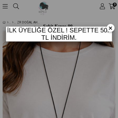
0
ZR DOĞAL AHŞAP UZUN KOLYE
Sabit Kargo
99.-
×
İLK ÜYELİĞE ÖZEL !
SEPETTE 50
.-
TL
*
1.249 TL
ve
TL
İNDİRİM.
Üzeri Ücretsiz Kargo
!