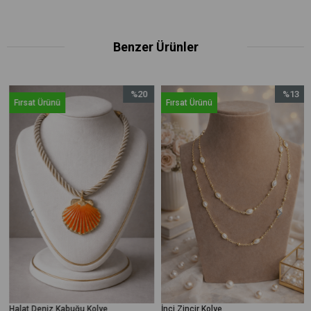
Benzer Ürünler
%20
%13
Fırsat Ürünü
Fırsat Ürünü
İndirim
İndirim
im
%20İndirim
%13İndiri
Halat Deniz Kabuğu Kolye
İnci Zincir Kolye
E