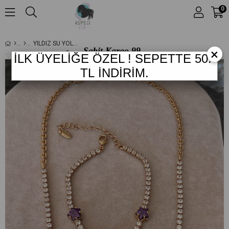
0
YILDIZ SU YOLU KOLYE VE BILEKLIK TAKIMI
Sabit Kargo
99.-
×
İLK ÜYELİĞE ÖZEL !
SEPETTE 50
.-
TL
*
1.249 TL
ve
TL
İNDİRİM.
Üzeri Ücretsiz Kargo
!