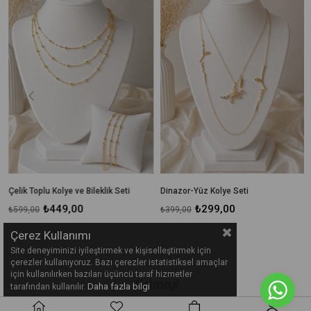
rim
%25İndirim
%25İndiri
Çelik Toplu Kolye ve Bileklik Seti
Dinazor-Yüz Kolye Seti
₺449,00
₺299,00
₺599,00
₺399,00
Çerez Kullanımı
Site deneyiminizi iyileştirmek ve kişiselleştirmek için
çerezler kullanıyoruz. Bazı çerezler istatistiksel amaçlar
için kullanılırken bazıları üçüncü taraf hizmetler
Daha fazla bilgi
tarafından kullanılır.