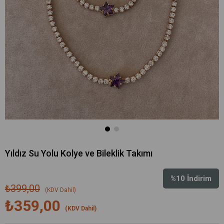
Yıldız Su Yolu Kolye ve Bileklik Takımı
%
10
İndirim
₺399,00
(KDV Dahil)
₺359,00
(KDV Dahil)