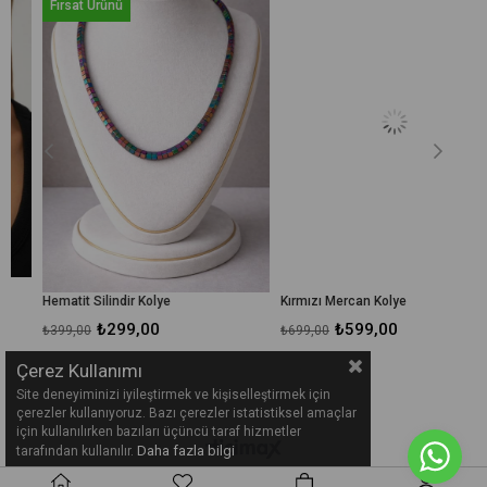
Fırsat Ürünü
dirim
%25İndirim
%14İnd
Hematit Silindir Kolye
Kırmızı Mercan Kolye
₺299,00
₺599,00
₺399,00
₺699,00
Çerez Kullanımı
Site deneyiminizi iyileştirmek ve kişiselleştirmek için
çerezler kullanıyoruz. Bazı çerezler istatistiksel amaçlar
için kullanılırken bazıları üçüncü taraf hizmetler
Daha fazla bilgi
tarafından kullanılır.