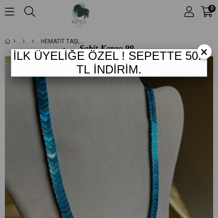
0
HEMATIT TAŞLI KOLYE
Sabit Kargo
99.-
×
İLK ÜYELİĞE ÖZEL !
SEPETTE 50
.-
TL
*
1.249 TL
ve
TL
İNDİRİM.
Üzeri Ücretsiz Kargo
!