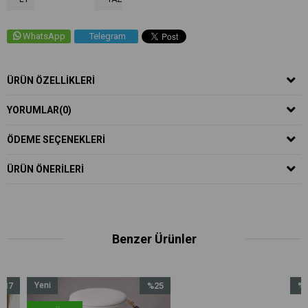
WhatsApp
Telegram
ÜRÜN ÖZELLIKLERI
YORUMLAR
(0)
ÖDEME SEÇENEKLERI
ÜRÜN ÖNERILERI
Benzer Ürünler
Yeni
%25
%14
im
Ürün
İndirim
İndirim