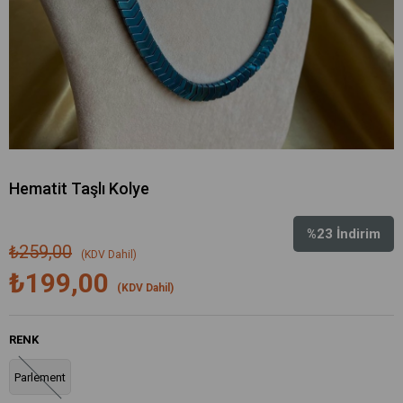
Hematit Taşlı Kolye
%
23
İndirim
₺259,00
(KDV Dahil)
₺199,00
(KDV Dahil)
RENK
Parlement